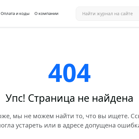
Оплата и коды
О компании
404
Упс! Страница не найдена
же, мы не можем найти то, что вы ищете. С
огла устареть или в адресе допущена ошибк